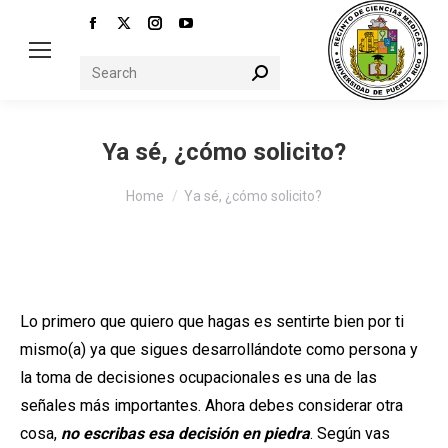
Facebook
X
Instagram
YouTube
page
page
page
page
Search:
opens
opens
opens
opens
in
in
in
in
new
new
new
new
Ya sé, ¿cómo solicito?
window
window
window
window
You are here:
Home
Ya sé, ¿cómo solicito?
Lo primero que quiero que hagas es sentirte bien por ti
mismo(a) ya que sigues desarrollándote como persona y
la toma de decisiones ocupacionales es una de las
señales más importantes. Ahora debes considerar otra
cosa,
no escribas esa decisión en piedra
. Según vas