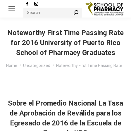
Facebook
Instagram
Search:
page
page
opens
opens
in
in
Noteworthy First Time Passing Rate
new
new
for 2016 University of Puerto Rico
window
window
School of Pharmacy Graduates
You are here:
Home
Uncategorized
Noteworthy First Time Passing Rate…
Sobre el Promedio Nacional La Tasa
de Aprobación de Reválida para los
Egresado de 2016 de la Escuela de