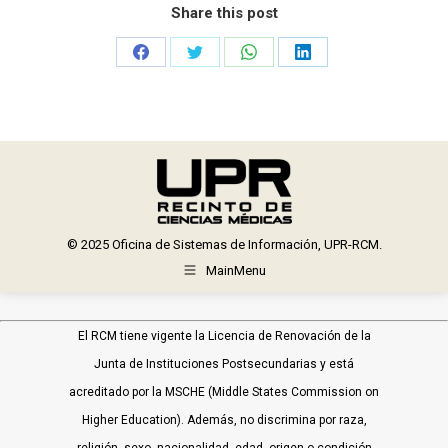
Share this post
Share
Share
Share
Share
on
on
on
on
Facebook
Twitter
WhatsApp
LinkedIn
© 2025 Oficina de Sistemas de Información, UPR-RCM.
MainMenu
El RCM tiene vigente la Licencia de Renovación de la
Junta de Instituciones Postsecundarias y está
acreditado por la MSCHE (Middle States Commission on
Higher Education). Además, no discrimina por raza,
religión, sexo, nacionalidad, edad, origen o condición