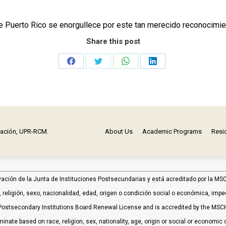
e Puerto Rico se enorgullece por este tan merecido reconocimie
Share this post
Share
Share
Share
Share
on
on
on
on
Facebook
Twitter
WhatsApp
LinkedIn
mación, UPR-RCM.
About Us
Academic Programs
Resi
vación de la Junta de Instituciones Postsecundarias y está acreditado por la 
religión, sexo, nacionalidad, edad, origen o condición social o económica, impedim
ostsecondary Institutions Board Renewal License and is accredited by the MSC
minate based on race, religion, sex, nationality, age, origin or social or economic c