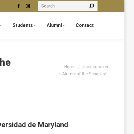
Search:
Facebook
Instagram
page
page
opens
opens
Students
Alumni
Contact
in
in
new
new
window
window
the
You are here:
Home
Uncategorized
Alumni of the School of…
versidad de Maryland