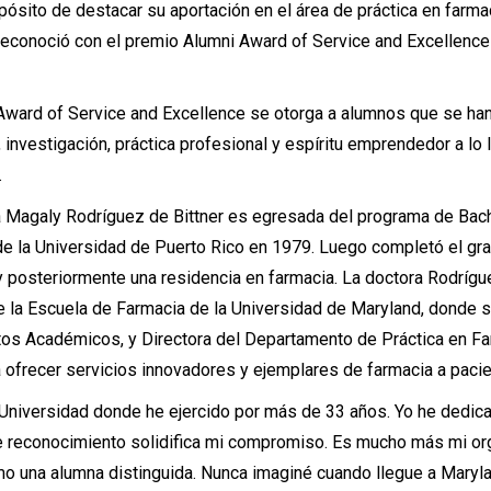
pósito de destacar su aportación en el área de práctica en farma
econoció con el premio Alumni Award of Service and Excellence 
Award of Service and Excellence se otorga a alumnos que se ha
 investigación, práctica profesional y espíritu emprendedor a lo 
.
 Magaly Rodríguez de Bittner es egresada del programa de Bach
e la Universidad de Puerto Rico en 1979. Luego completó el gra
 posteriormente una residencia en farmacia. La doctora Rodrígu
de la Escuela de Farmacia de la Universidad de Maryland, don
os Académicos, y Directora del Departamento de Práctica en Fa
a ofrecer servicios innovadores y ejemplares de farmacia a pac
a Universidad donde he ejercido por más de 33 años. Yo he dedica
ste reconocimiento solidifica mi compromiso. Es mucho más mi org
o una alumna distinguida. Nunca imaginé cuando llegue a Maryland