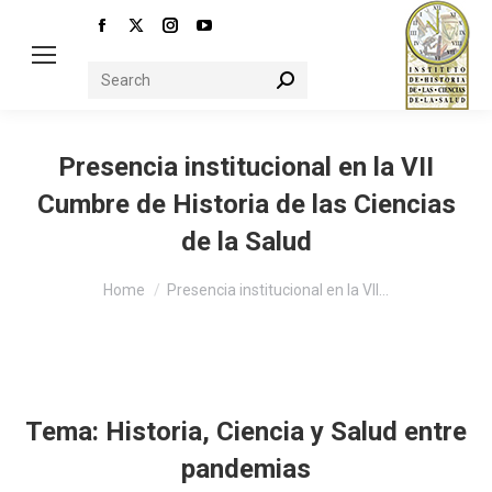
Facebook
X
Instagram
YouTube
page
page
page
page
Search:
opens
opens
opens
opens
in
in
in
in
new
new
new
new
Presencia institucional en la VII
window
window
window
window
Cumbre de Historia de las Ciencias
de la Salud
You are here:
Home
Presencia institucional en la VII…
Tema: Historia, Ciencia y Salud entre
pandemias