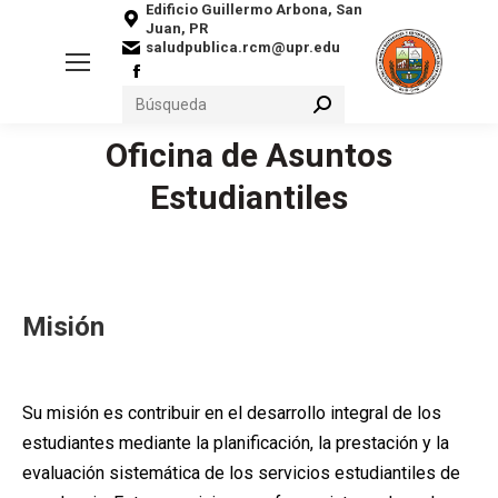
Edificio Guillermo Arbona, San
Juan, PR
saludpublica.rcm@upr.edu
Facebook
Search:
page
opens
Oficina de Asuntos
in
You are here:
Estudiantiles
new
window
Misión
Su misión es contribuir en el desarrollo integral de los
estudiantes mediante la planificación, la prestación y la
evaluación sistemática de los servicios estudiantiles de