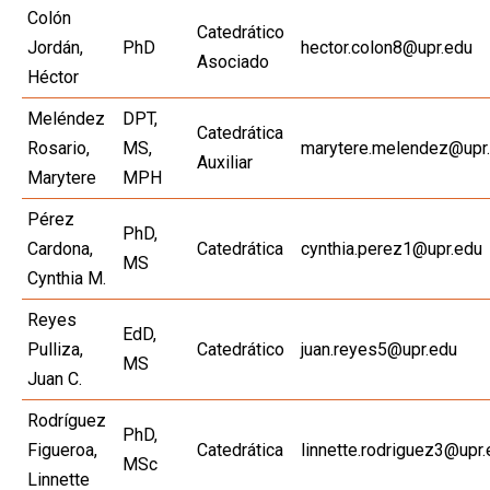
Colón
Catedrático
Jordán,
PhD
hector.colon8@upr.edu
Asociado
Héctor
Meléndez
DPT,
Catedrática
Rosario,
MS,
marytere.melendez@upr
Auxiliar
Marytere
MPH
Pérez
PhD,
Cardona,
Catedrática
cynthia.perez1@upr.edu
MS
Cynthia M.
Reyes
EdD,
Pulliza,
Catedrático
juan.reyes5@upr.edu
MS
Juan C.
Rodríguez
PhD,
Figueroa,
Catedrática
linnette.rodriguez3@upr
MSc
Linnette