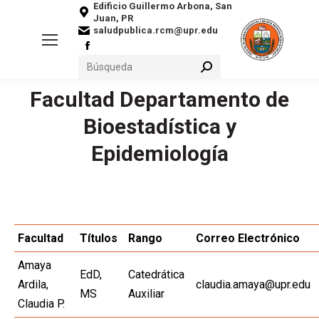
Edificio Guillermo Arbona, San
Juan, PR
saludpublica.rcm@upr.edu
Facebook
Search:
page
opens
Facultad Departamento de
in
Bioestadística y
You are here:
new
window
Epidemiología
Facultad
Títulos
Rango
Correo Electrónico
Amaya
EdD,
Catedrática
Ardila,
claudia.amaya@upr.edu
MS
Auxiliar
Claudia P.