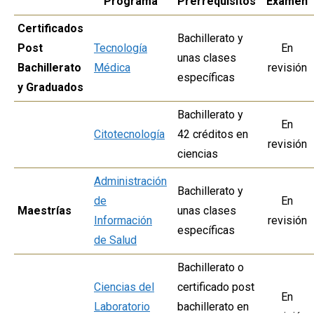
Programa
Prerrequisitos
Examen
Certificados
Bachillerato y
Post
Tecnología
En
unas clases
Bachillerato
Médica
revisión
específicas
y Graduados
Bachillerato y
En
Citotecnología
42 créditos en
revisión
ciencias
Administración
Bachillerato y
de
En
Maestrías
unas clases
Información
revisión
específicas
de Salud
Bachillerato o
Ciencias del
certificado post
En
Laboratorio
bachillerato en