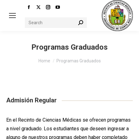
Facebook
X
Instagram
YouTube
page
page
page
page
Search:
opens
opens
opens
opens
in
in
in
in
new
new
new
new
Programas Graduados
window
window
window
window
You are here:
Home
Programas Graduados
Admisión Regular
En el Recinto de Ciencias Médicas se ofrecen programas
a nivel graduado. Los estudiantes que deseen ingresar a
alguno de nuestros programas deben haber completado