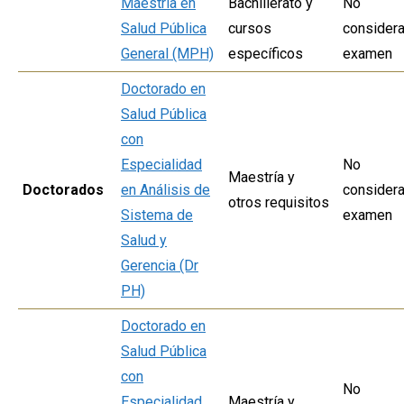
Maestría en
Bachillerato y
No
Salud Pública
cursos
considera
General (MPH)
específicos
examen
Doctorado en
Salud Pública
con
Especialidad
No
Maestría y
Doctorados
en Análisis de
considera
otros requisitos
Sistema de
examen
Salud y
Gerencia (Dr
PH)
Doctorado en
Salud Pública
con
No
Especialidad
Maestría y