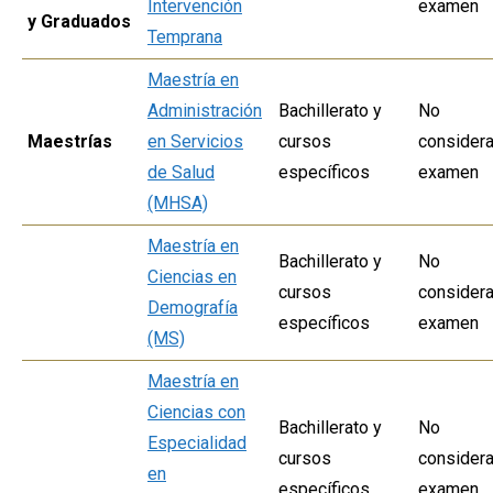
Intervención
examen
y Graduados
Temprana
Maestría en
Administración
Bachillerato y
No
Maestrías
en Servicios
cursos
considera
de Salud
específicos
examen
(MHSA)
Maestría en
Bachillerato y
No
Ciencias en
cursos
considera
Demografía
específicos
examen
(MS)
Maestría en
Ciencias con
Bachillerato y
No
Especialidad
cursos
considera
en
específicos
examen