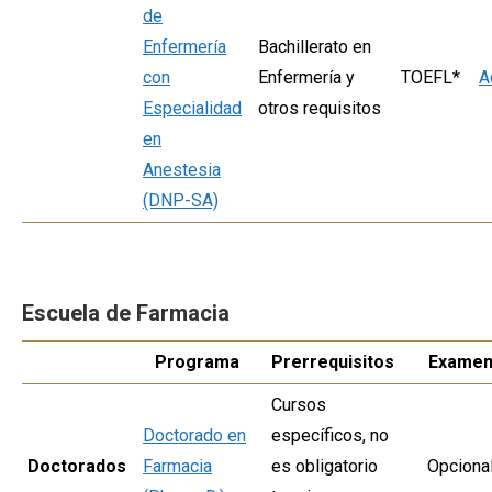
de
Enfermería
Bachillerato en
con
Enfermería y
TOEFL*
A
Especialidad
otros requisitos
en
Anestesia
(DNP-SA)
Escuela de Farmacia
Programa
Prerrequisitos
Exame
Cursos
Doctorado en
específicos, no
Doctorados
Farmacia
es obligatorio
Opciona