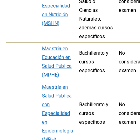
Salud o
considera
Especialidad
Ciencias
examen
en Nutrición
Naturales,
(MSHN)
además cursos
específicos
Maestría en
Bachillerato y
No
Educación en
cursos
considera
Salud Pública
específicos
examen
(MPHE)
Maestría en
Salud Pública
con
Bachillerato y
No
Especialidad
cursos
considera
en
específicos
examen
Epidemiología
(MPH)