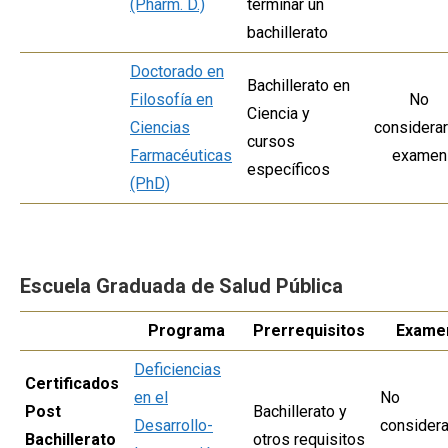
(Pharm. D.)
terminar un
bachillerato
Doctorado en
Bachillerato en
Filosofía en
No
Ciencia y
Ciencias
considera
cursos
Farmacéuticas
examen
específicos
(PhD)
Escuela Graduada de Salud Pública
Programa
Prerrequisitos
Exame
Deficiencias
Certificados
en el
No
Post
Bachillerato y
Desarrollo-
considera
Bachillerato
otros requisitos