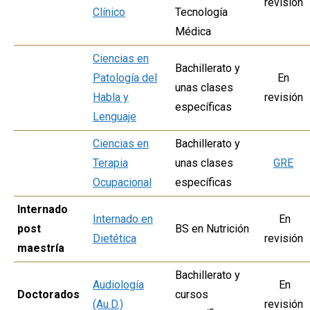
revisión
Clínico
Tecnología
Médica
Ciencias en
Bachillerato y
Patología del
En
unas clases
Habla y
revisión
específicas
Lenguaje
Ciencias en
Bachillerato y
Terapia
unas clases
GRE
Ocupacional
específicas
Internado
Internado en
En
post
BS en Nutrición
Dietética
revisión
maestría
Bachillerato y
Audiología
En
Doctorados
cursos
(Au.D.)
revisión